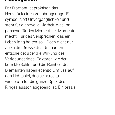
Der Diamant ist praktisch das
Herzstück eines Verlobungsrings. Er
symbolisiert Unvergänglichkeit und
steht für glanzvolle Klarheit, was ihn
passend für den Moment der Momente
macht: Für das Versprechen, das ein
Leben lang halten soll. Doch nicht nur
allein die Grösse des Diamanten
entscheidet über die Wirkung des
Verlobungsrings. Faktoren wie der
korrekte Schliff und die Reinheit des
Diamanten haben ebenso Einfluss auf
das Lichtspiel, das seinerseits
wiederum für die ganze Optik des
Ringes ausschlaggebend ist. Ein präzis
gefasster Diamant entfaltet seine volle
Brillanz und bringt das Gold optimal zur
Geltung. Es gibt dabei diverse Arten, wie
der Diamant in den Ring eingearbeitet