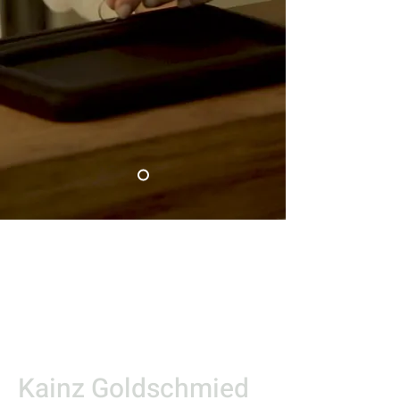
Verlobungsring
aus Gold mit
Diamanten
Kainz Goldschmied