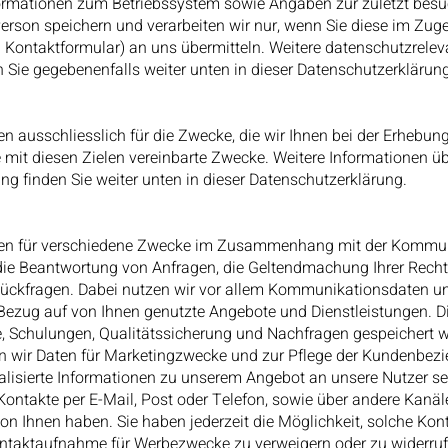
nformationen zum Betriebssystem sowie Angaben zur zuletzt besu
Person speichern und verarbeiten wir nur, wenn Sie diese im Zu
. Kontaktformular) an uns übermitteln. Weitere datenschutzrelev
n Sie gegebenenfalls weiter unten in dieser Datenschutzerklärung
en ausschliesslich für die Zwecke, die wir Ihnen bei der Erhebung
 mit diesen Zielen vereinbarte Zwecke. Weitere Informationen ü
ng finden Sie weiter unten in dieser Datenschutzerklärung.
aten für verschiedene Zwecke im Zusammenhang mit der Kommuni
ie Beantwortung von Anfragen, die Geltendmachung Ihrer Recht
ückfragen. Dabei nutzen wir vor allem Kommunikationsdaten 
 Bezug auf von Ihnen genutzte Angebote und Dienstleistungen. D
 Schulungen, Qualitätssicherung und Nachfragen gespeichert w
en wir Daten für Marketingzwecke und zur Pflege der Kundenbez
alisierte Informationen zu unserem Angebot an unsere Nutzer se
ntakte per E-Mail, Post oder Telefon, sowie über andere Kanäle,
on Ihnen haben. Sie haben jederzeit die Möglichkeit, solche Ko
ontaktaufnahme für Werbezwecke zu verweigern oder zu widerrufe