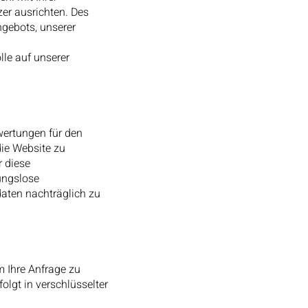
zer ausrichten. Des
ngebots, unserer
le auf unserer
wertungen für den
die Website zu
r diese
bungslose
daten nachträglich zu
m Ihre Anfrage zu
olgt in verschlüsselter