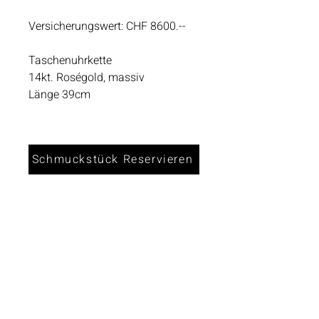
Versicherungswert: CHF 8600.--
Taschenuhrkette
14kt. Roségold, massiv
Länge 39cm
Schmuckstück Reservieren
Öffnungszeiten
Dienstag - Freitag 10:00 - 18:00
Samstag 09:00 - 14:00
Kontaktinformation​
Güterstrasse 82
4053 Basel
Tel: +41 61 302 58 81
info@kainz.ch