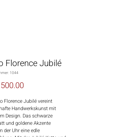
 Florence Jubilé
mmer: 1044
Preis
500.00
o Florence Jubilé vereint
hafte Handwerkskunst mit
em Design. Das schwarze
latt und goldene Akzente
en der Uhr eine edle