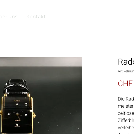
ber uns
Kontakt
Rado
Artikelnu
CHF 
Die Rad
meister
zeitlos
Zifferb
verleih