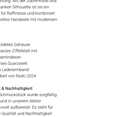
hlung. Mit der Jubilé-Kette und
anken Silhouette ist sie ein
für Raffinesse und kombiniert
onelles Handwerk mit modernem
oldetes Gehäuse
arzes Zifferblatt mit
antindexen
ises Quarzwerk
s Lederarmband
diert von Rado 2024
t & Nachhaltigkeit:
Schmuckstück wurde sorgfältig
 und in unserem Atelier
onell aufbereitet. Es steht für
 Qualität und Nachhaltigkeit