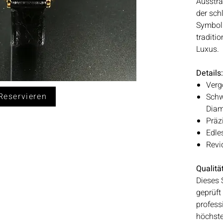
Ausstra
der schl
Symbol 
traditi
Luxus.
Details:
Verg
eservieren
Schw
Diam
Präz
Edle
Revi
Qualitä
Dieses 
geprüft
professi
höchste