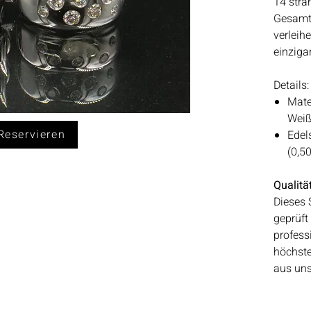
14 stra
Gesamtg
verleih
einziga
Details:
Mate
Weiß
eservieren
Edel
(0,5
Qualitä
Dieses 
geprüft
professi
höchste
aus un