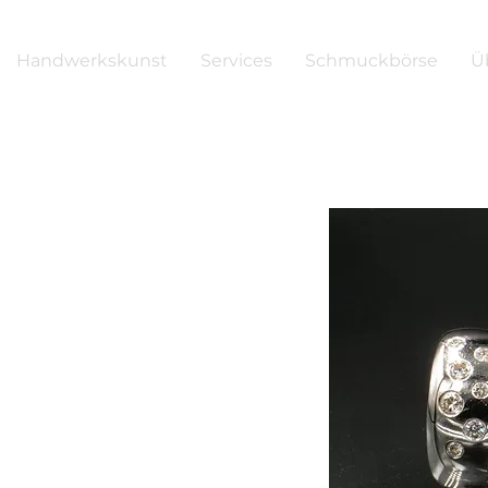
Handwerkskunst
Services
Schmuckbörse
Ü