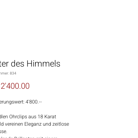
ter des Himmels
mmer: 834
Preis
2'400.00
erungswert:
4'800.--
dlen Ohrclips aus 18 Karat
d vereinen Eleganz und zeitlose
sse.