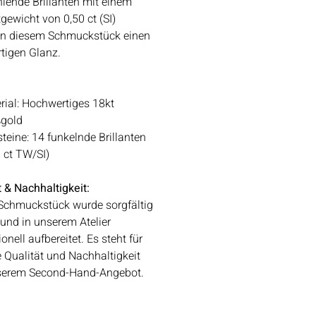
hlende Brillanten mit einem
ewicht von 0,50 ct (SI)
en diesem Schmuckstück einen
rtigen Glanz.
rial: Hochwertiges 18kt
gold
steine: 14 funkelnde Brillanten
0 ct TW/SI)
t & Nachhaltigkeit:
Schmuckstück wurde sorgfältig
 und in unserem Atelier
onell aufbereitet. Es steht für
 Qualität und Nachhaltigkeit
serem Second-Hand-Angebot.