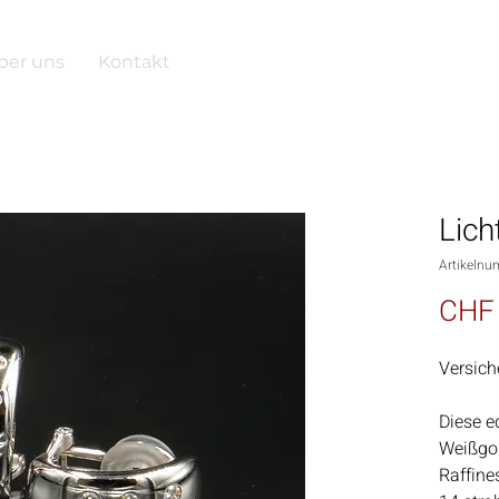
ber uns
Kontakt
Lich
Artikelnu
CHF 
Versich
Diese e
Weißgol
Raffine