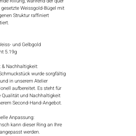
ende Rillung, während der quer
 gesetzte Weissgold-Bügel mit
genen Struktur raffiniert
iert.
Weiss- und Gelbgold
ht 5.19g
t & Nachhaltigkeit:
Schmuckstück wurde sorgfältig
 und in unserem Atelier
onell aufbereitet. Es steht für
 Qualität und Nachhaltigkeit
serem Second-Hand-Angebot.
uelle Anpassung:
sch kann dieser Ring an Ihre
 angepasst werden.