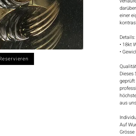
verlauf
darüber
einer ei
kontrast
Details:
• 18kt 
• Gewic
eservieren
Qualitä
Dieses 
geprüft
professi
höchste
aus un
Individ
Auf Wun
Grösse