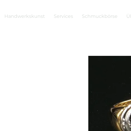
Handwerkskunst
Services
Schmuckbörse
Ü