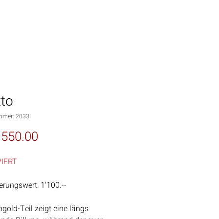
to
mmer: 2033
Preis
550.00
IERT
erungswert: 1'100.--
bgold-Teil zeigt eine längs