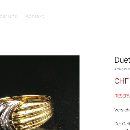
ber uns
Kontakt
Duet
Artikelnu
CHF 
RESERV
Versich
Der Gel