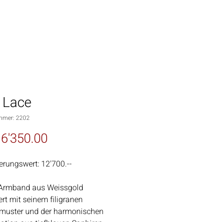
 Lace
mmer: 2202
Preis
6'350.00
erungswert: 12'700.--
 Armband aus Weissgold
ert mit seinem filigranen
nmuster und der harmonischen