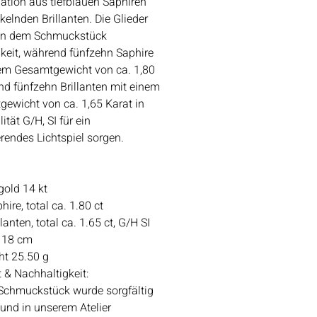
tion aus tiefblauen Saphiren
kelnden Brillanten. Die Glieder
hen dem Schmuckstück
gkeit, während fünfzehn Saphire
em Gesamtgewicht von ca. 1,80
nd fünfzehn Brillanten mit einem
ewicht von ca. 1,65 Karat in
ität G/H, SI für ein
erendes Lichtspiel sorgen.
gold 14 kt
hire, total ca. 1.80 ct
llanten, total ca. 1.65 ct, G/H SI
 18 cm
ht 25.50 g
t & Nachhaltigkeit:
Schmuckstück wurde sorgfältig
 und in unserem Atelier