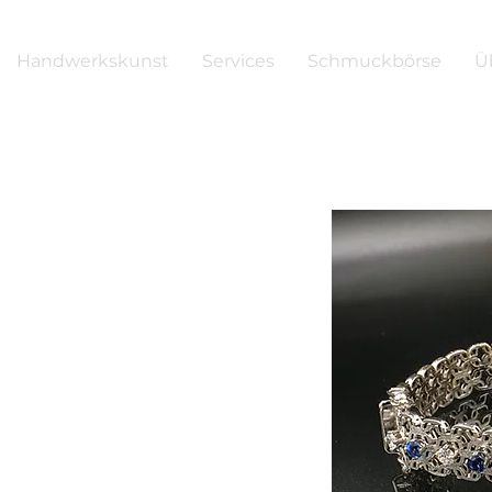
Handwerkskunst
Services
Schmuckbörse
Ü