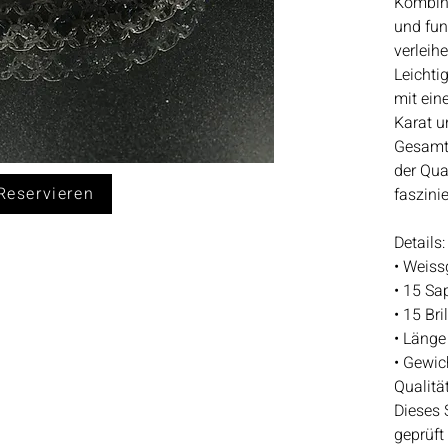
Kombina
und fun
verlei
Leichti
mit ein
Karat u
Gesamtg
der Qual
eservieren
faszini
Details:
• Weiss
• 15 Sap
• 15 Bri
• Länge
• Gewic
Qualitä
Dieses 
geprüft