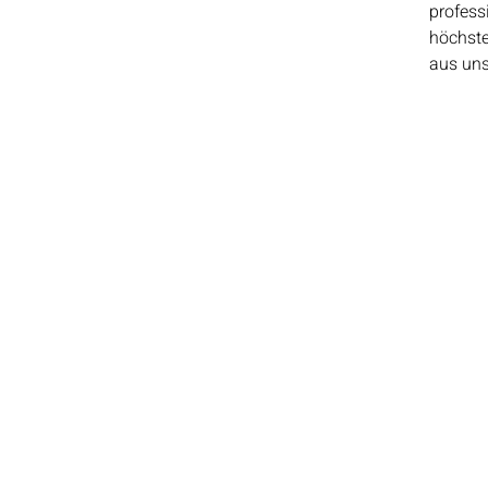
professi
höchste
aus un
Kontaktinformation​
Güterstrasse 82
 18:00
4053 Basel
00
Tel: +41 61 302 58 81
info@kainz.ch
Cookies
Impressum
Datenschutz
© 2026 Kainz Goldschmied - Alle Rechte vorbehalten