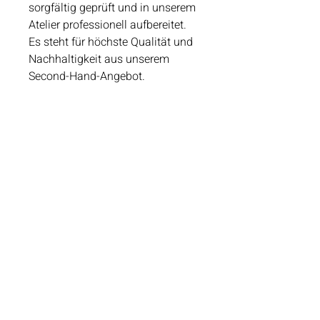
sorgfältig geprüft und in unserem
Atelier professionell aufbereitet.
Es steht für höchste Qualität und
Nachhaltigkeit aus unserem
Second-Hand-Angebot.
Schmuckstück Reservieren
Öffnungszeiten
Dienstag - Freitag 10:00 - 18:00
Samstag 09:00 - 14:00
Kontaktinformation​
Güterstrasse 82
4053 Basel
Tel: +41 61 302 58 81
info@kainz.ch